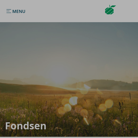
Argenta Asset Management
NL
MENU
MENU
Fond­sen