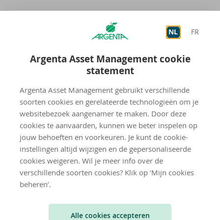
Door te klikken op de fondsen van uw keuze in
NL
FR
onderstaande lijst wordt u doorgestuurd naar de
corresponderende productpagina op
Argenta Asset Management cookie
respectievelijk de DPAM Funds website (Belgische
statement
Argenta fondsen) dan wel de Argenta Funds
Argenta Asset Management gebruikt verschillende
website (Luxemburgse Argenta fondsen).
soorten cookies en gerelateerde technologieën om je
websitebezoek aangenamer te maken. Door deze
Belgische Argenta fondsen
cookies te aanvaarden, kunnen we beter inspelen op
jouw behoeften en voorkeuren. Je kunt de cookie-
Luxemburgse Argenta fondsen
instellingen altijd wijzigen en de gepersonaliseerde
cookies weigeren. Wil je meer info over de
verschillende soorten cookies? Klik op ‘Mijn cookies
beheren’.
Groepswebsite
Contacteer ons
Alle cookies accepteren
Wettelijke informatie